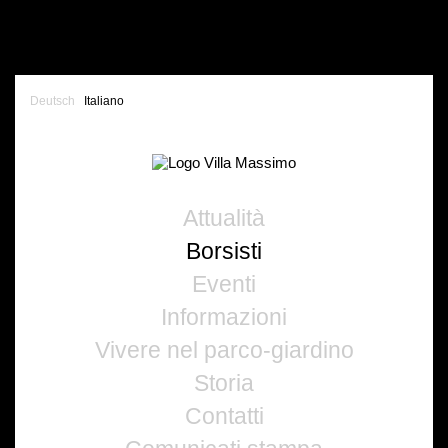
Deutsch
Italiano
Attualità
Borsisti
Eventi
Informazioni
Vivere nel parco-giardino
Storia
Contatti