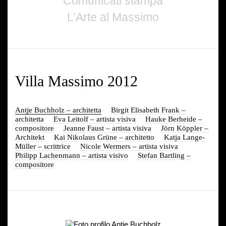
Comunicati stampa
L’Arte al Massimo
Villa Massimo 2012
Antje Buchholz – architetta
Birgit Elisabeth Frank –
architetta
Eva Leitolf – artista visiva
Hauke Berheide –
compositore
Jeanne Faust – artista visiva
Jörn Köppler –
Architekt
Kai Nikolaus Grüne – architetto
Katja Lange-
Müller – scrittrice
Nicole Wermers – artista visiva
Philipp Lachenmann – artista visivo
Stefan Bartling –
compositore