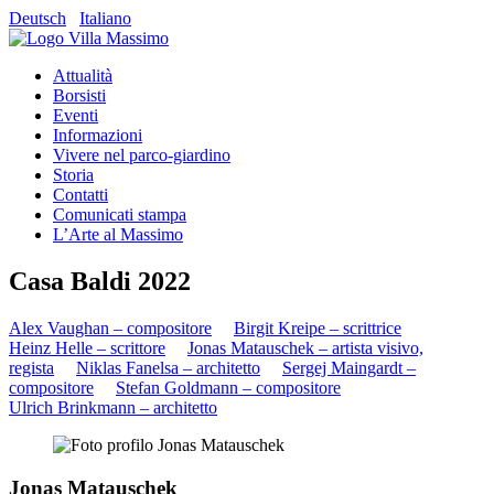
Deutsch
Italiano
Attualità
Borsisti
Eventi
Informazioni
Vivere nel parco-giardino
Storia
Contatti
Comunicati stampa
L’Arte al Massimo
Casa Baldi 2022
Alex Vaughan – compositore
Birgit Kreipe – scrittrice
Heinz Helle – scrittore
Jonas Matauschek – artista visivo,
regista
Niklas Fanelsa – architetto
Sergej Maingardt –
compositore
Stefan Goldmann – compositore
Ulrich Brinkmann – architetto
Jonas Matauschek