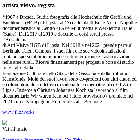
artista visivo, regista
*1987 a Dresda. Studia fotografia alla Hochschule für Grafik und
Buchkunst (HGB) di Lipsia, all’Accademia di Belle Arti di Napoli e
documentaristica al Centro di Arte Multimediale Werkleitz a Halle
(Saale). Dal 2017 al 2019 è docente ai corsi serali presso
l’Accademia
di Arti Visive HGB di Lipsia. Nel 2018 e nel 2021 prende parte al
Berlinale Talent Campus. I suoi film e le sue videoinstallazioni
ruotano spesso attorno ai processi di migrazione e trasformazione
nelle aree rurali. Riceve finanziamenti per progetti e borse di studio
tra gli altri dalla
Fondazione Culturale dello Stato della Sassonia e dalla Stiftung
Kunstfonds. Molti dei suoi lavori sono co-prodotti con altri autori ed
è cofondatore del collettivo di videoarte e cinematografia FILZ di
Lipsia. Insieme a Christian Johannes Koch sta lavorando al film
documentario Wir waren Kumpel (titolo provvisorio), premiato nel
2021 con il Kompagnon-Förderpreis alla Berlinale.
www.filz.works
Vai all’inizio