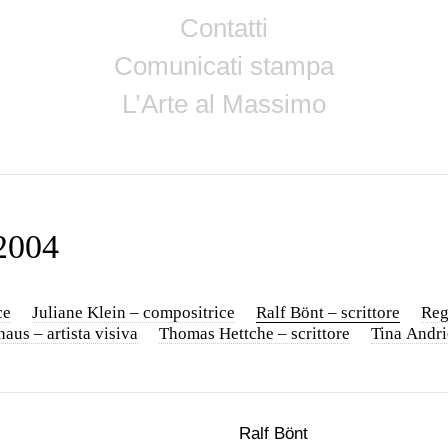
Contatti
Comunicati stampa
L’Arte al Massimo
2004
ce
Juliane Klein – compositrice
Ralf Bönt – scrittore
Reg
aus – artista visiva
Thomas Hettche – scrittore
Tina Andric
Ralf Bönt