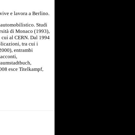
vive e lavora a Berlino.
utomobilistico. Studi
ersità di Monaco (1993),
ra cui al CERN. Dal 1994
icazioni, tra cui i
2000), entrambi
Racconti,
Traumstadtbuch,
008 esce Titelkampf,