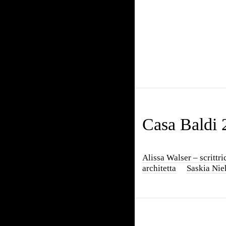
Casa Baldi 
Alissa Walser – scrittri
architetta
Saskia Nieh