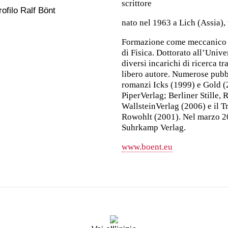
scrittore
nato nel 1963 a Lich (Assia), 
Formazione come meccanico a
di Fisica. Dottorato all’Univ
diversi incarichi di ricerca t
libero autore. Numerose pubbl
romanzi Icks (1999) e Gold (
PiperVerlag; Berliner Stille, 
WallsteinVerlag (2006) e il 
Rowohlt (2001). Nel marzo 2
Suhrkamp Verlag.
www.boent.eu