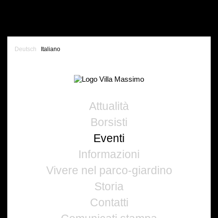
Deutsch
Italiano
Attualità
Borsisti
Eventi
Informazioni
Vivere nel parco-giardino
Storia
Contatti