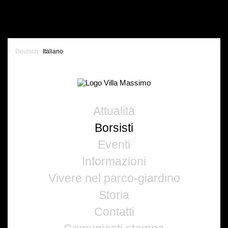
Deutsch
Italiano
Attualità
Borsisti
Eventi
Informazioni
Vivere nel parco-giardino
Storia
Contatti