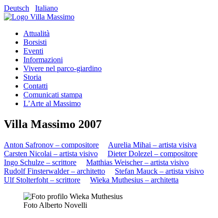
Deutsch
Italiano
Attualità
Borsisti
Eventi
Informazioni
Vivere nel parco-giardino
Storia
Contatti
Comunicati stampa
L’Arte al Massimo
Villa Massimo 2007
Anton Safronov – compositore
Aurelia Mihai – artista visiva
Carsten Nicolai – artista visivo
Dieter Dolezel – compositore
Ingo Schulze – scrittore
Matthias Weischer – artista visivo
Rudolf Finsterwalder – architetto
Stefan Mauck – artista visivo
Ulf Stolterfoht – scrittore
Wieka Muthesius – architetta
Foto Alberto Novelli