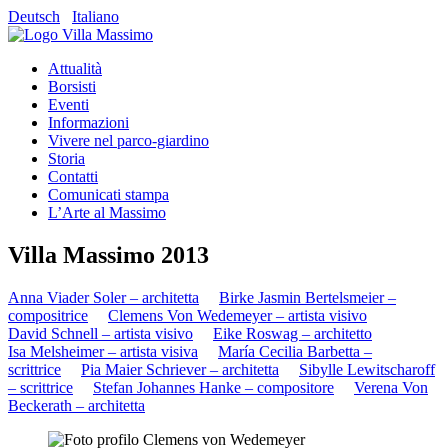
Deutsch
Italiano
Attualità
Borsisti
Eventi
Informazioni
Vivere nel parco-giardino
Storia
Contatti
Comunicati stampa
L’Arte al Massimo
Villa Massimo 2013
Anna Viader Soler – architetta
Birke Jasmin Bertelsmeier –
compositrice
Clemens Von Wedemeyer – artista visivo
David Schnell – artista visivo
Eike Roswag – architetto
Isa Melsheimer – artista visiva
María Cecilia Barbetta –
scrittrice
Pia Maier Schriever – architetta
Sibylle Lewitscharoff
– scrittrice
Stefan Johannes Hanke – compositore
Verena Von
Beckerath – architetta