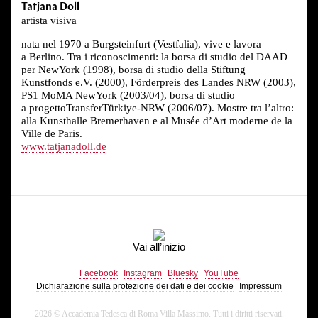
Tatjana Doll
artista visiva
nata nel 1970 a Burgsteinfurt (Vestfalia), vive e lavora
a Berlino. Tra i riconoscimenti: la borsa di studio del DAAD
per NewYork (1998), borsa di studio della Stiftung
Kunstfonds e.V. (2000), Förderpreis des Landes NRW (2003),
PS1 MoMA NewYork (2003/04), borsa di studio
a progettoTransferTürkiye-NRW (2006/07). Mostre tra l’altro:
alla Kunsthalle Bremerhaven e al Musée d’Art moderne de la
Ville de Paris.
www.tatjanadoll.de
Vai all’inizio
Facebook
Instagram
Bluesky
YouTube
Dichiarazione sulla protezione dei dati e dei cookie
Impressum
2026 © Accademia Tedesca di Roma Villa Massimo. Tutti i diritti riservati.