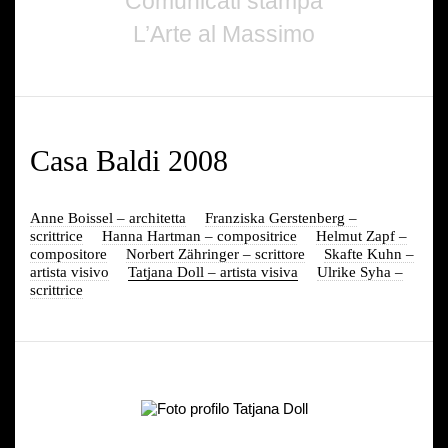
Comunicati stampa
L’Arte al Massimo
Casa Baldi 2008
Anne Boissel – architetta
Franziska Gerstenberg –
scrittrice
Hanna Hartman – compositrice
Helmut Zapf –
compositore
Norbert Zähringer – scrittore
Skafte Kuhn –
artista visivo
Tatjana Doll – artista visiva
Ulrike Syha –
scrittrice