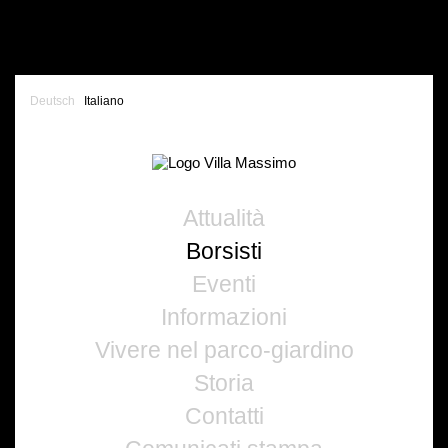
Deutsch
Italiano
Attualità
Borsisti
Eventi
Informazioni
Vivere nel parco-giardino
Storia
Contatti