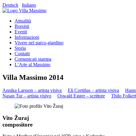
Deutsch
Italiano
Attualità
Borsisti
Eventi
Informazioni
Vivere nel parco-giardino
Storia
Contatti
Comunicati stampa
L’Arte al Massimo
Villa Massimo 2014
Annika Larsson – artista visiva
Eli Cortiñas – artista visiva
Hanna
Nasan Tur – artista visivo
Oswald Egger – scrittore
Thilo Folkert
Vito Žuraj
compositore