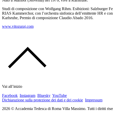
Nato a Maribor (Slovenia) nel 1979, vive a Karlsruhe.
Studi di composizione con Wolfgang Rihm. Esibizioni: Salzburger Fest
RIAS Kammerchor, con l’orchestra sinfonica dell’emittente HR e con 
Karlsruhe, Premio di composizione Claudio Abado 2016.
www.vitozuraj.com
Vai all’inizio
Facebook
Instagram
Bluesky
YouTube
Dichiarazione sulla protezione dei dati e dei cookie
Impressum
2026 © Accademia Tedesca di Roma Villa Massimo. Tutti i diritti riser