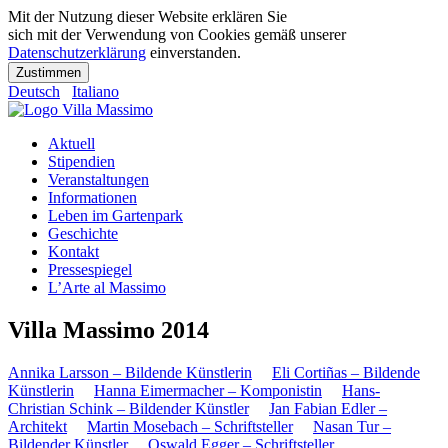
Mit der Nutzung dieser Website erklären Sie
sich mit der Verwendung von Cookies gemäß unserer
Datenschutzerklärung
einverstanden.
Zustimmen
Deutsch
Italiano
Aktuell
Stipendien
Veranstaltungen
Informationen
Leben im Gartenpark
Geschichte
Kontakt
Pressespiegel
L’Arte al Massimo
Villa Massimo 2014
Annika Larsson – Bildende Künstlerin
Eli Cortiñas – Bildende
Künstlerin
Hanna Eimermacher – Komponistin
Hans-
Christian Schink – Bildender Künstler
Jan Fabian Edler –
Architekt
Martin Mosebach – Schriftsteller
Nasan Tur –
Bildender Künstler
Oswald Egger – Schriftsteller