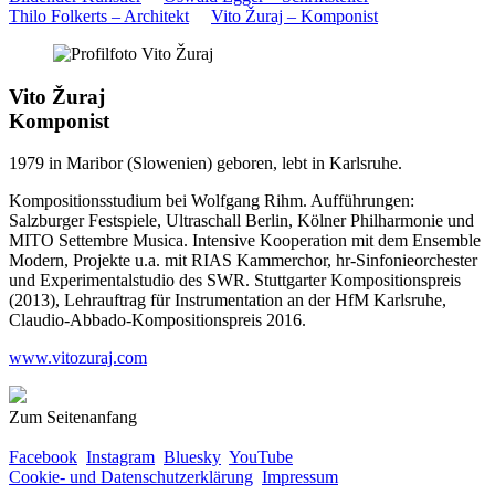
Thilo Folkerts – Architekt
Vito Žuraj – Komponist
Vito Žuraj
Komponist
1979 in Maribor (Slowenien) geboren, lebt in Karlsruhe.
Kompositionsstudium bei Wolfgang Rihm. Aufführungen:
Salzburger Festspiele, Ultraschall Berlin, Kölner Philharmonie und
MITO Settembre Musica. Intensive Kooperation mit dem Ensemble
Modern, Projekte u.a. mit RIAS Kammerchor, hr-Sinfonieorchester
und Experimentalstudio des SWR. Stuttgarter Kompositionspreis
(2013), Lehrauftrag für Instrumentation an der HfM Karlsruhe,
Claudio-Abbado-Kompositionspreis 2016.
www.vitozuraj.com
Zum Seitenanfang
Facebook
Instagram
Bluesky
YouTube
Cookie- und Datenschutzerklärung
Impressum