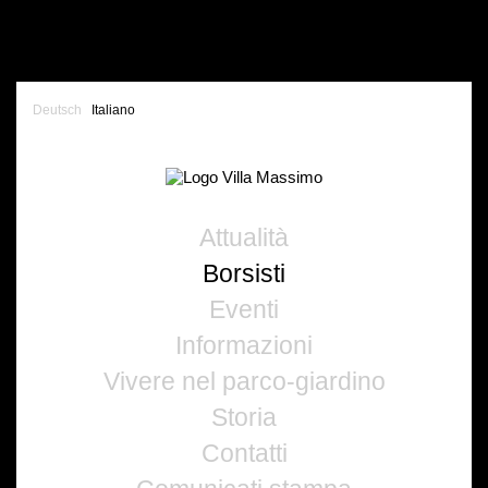
Deutsch
Italiano
Attualità
Borsisti
Eventi
Informazioni
Vivere nel parco-giardino
Storia
Contatti