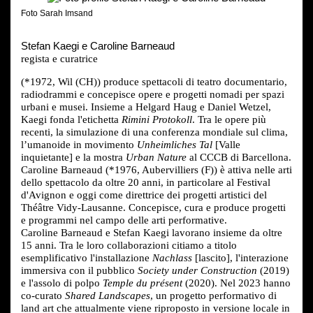
Foto Sarah Imsand
Stefan Kaegi e Caroline Barneaud
regista e curatrice
(*1972, Wil (CH)) produce spettacoli di teatro documentario,
radiodrammi e concepisce opere e progetti nomadi per spazi
urbani e musei. Insieme a Helgard Haug e Daniel Wetzel,
Kaegi fonda l'etichetta
Rimini Protokoll
. Tra le opere più
recenti, la simulazione di una conferenza mondiale sul clima,
l’umanoide in movimento
Unheimliches Tal
[Valle
inquietante] e la mostra
Urban Nature
al CCCB di Barcellona.
Caroline Barneaud (*1976, Aubervilliers (F)) è attiva nelle arti
dello spettacolo da oltre 20 anni, in particolare al Festival
d'Avignon e oggi come direttrice dei progetti artistici del
Théâtre Vidy-Lausanne. Concepisce, cura e produce progetti
e programmi nel campo delle arti performative.
Caroline Barneaud e Stefan Kaegi lavorano insieme da oltre
15 anni. Tra le loro collaborazioni citiamo a titolo
esemplificativo l'installazione
Nachlass
[lascito], l'interazione
immersiva con il pubblico
Society under Construction
(2019)
e l'assolo di polpo
Temple du présent
(2020). Nel 2023 hanno
co-curato
Shared Landscapes
, un progetto performativo di
land art che attualmente viene riproposto in versione locale in