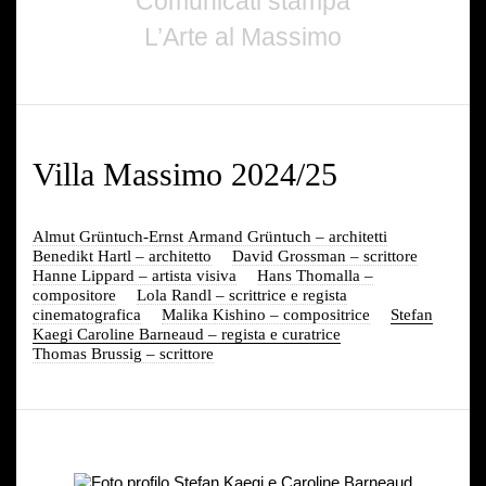
Comunicati stampa
L’Arte al Massimo
Villa Massimo 2024/25
Almut Grüntuch-Ernst Armand Grüntuch – architetti
Benedikt Hartl – architetto
David Grossman – scrittore
Hanne Lippard – artista visiva
Hans Thomalla –
compositore
Lola Randl – scrittrice e regista
cinematografica
Malika Kishino – compositrice
Stefan
Kaegi Caroline Barneaud – regista e curatrice
Thomas Brussig – scrittore