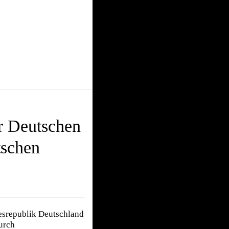
er Deutschen
tschen
esrepublik Deutschland
urch