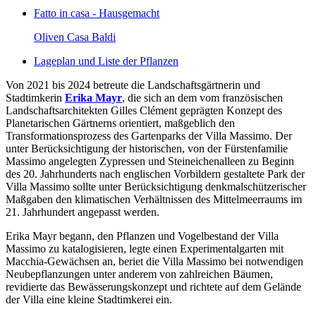
Fatto in casa - Hausgemacht
Oliven Casa Baldi
Lageplan und Liste der Pflanzen
Von 2021 bis 2024 betreute die Landschaftsgärtnerin und
Stadtimkerin
Erika Mayr
, die sich an dem vom französischen
Landschaftsarchitekten Gilles Clément geprägten Konzept des
Planetarischen Gärtnerns orientiert, maßgeblich den
Transformationsprozess des Gartenparks der Villa Massimo. Der
unter Berücksichtigung der historischen, von der Fürstenfamilie
Massimo angelegten Zypressen und Steineichenalleen zu Beginn
des 20. Jahrhunderts nach englischen Vorbildern gestaltete Park der
Villa Massimo sollte unter Berücksichtigung denkmalschützerischer
Maßgaben den klimatischen Verhältnissen des Mittelmeerraums im
21. Jahrhundert angepasst werden.
Erika Mayr begann, den Pflanzen und Vogelbestand der Villa
Massimo zu katalogisieren, legte einen Experimentalgarten mit
Macchia-Gewächsen an, beriet die Villa Massimo bei notwendigen
Neubepflanzungen unter anderem von zahlreichen Bäumen,
revidierte das Bewässerungskonzept und richtete auf dem Gelände
der Villa eine kleine Stadtimkerei ein.