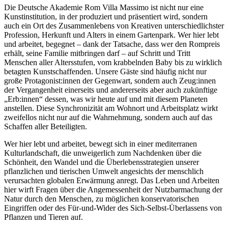
Die Deutsche Akademie Rom Villa Massimo ist nicht nur eine
Kunstinstitution, in der produziert und präsentiert wird, sondern
auch ein Ort des Zusammenlebens von Kreativen unterschiedlichster
Profession, Herkunft und Alters in einem Gartenpark. Wer hier lebt
und arbeitet, begegnet – dank der Tatsache, dass wer den Rompreis
erhält, seine Familie mitbringen darf – auf Schritt und Tritt
Menschen aller Altersstufen, vom krabbelnden Baby bis zu wirklich
betagten Kunstschaffenden. Unsere Gäste sind häufig nicht nur
große Protagonist:innen der Gegenwart, sondern auch Zeug:innen
der Vergangenheit einerseits und andererseits aber auch zukünftige
„Erb:innen“ dessen, was wir heute auf und mit diesem Planeten
anstellen. Diese Synchronizität am Wohnort und Arbeitsplatz wirkt
zweifellos nicht nur auf die Wahrnehmung, sondern auch auf das
Schaffen aller Beteiligten.
Wer hier lebt und arbeitet, bewegt sich in einer mediterranen
Kulturlandschaft, die unweigerlich zum Nachdenken über die
Schönheit, den Wandel und die Überlebensstrategien unserer
pflanzlichen und tierischen Umwelt angesichts der menschlich
verursachten globalen Erwärmung anregt. Das Leben und Arbeiten
hier wirft Fragen über die Angemessenheit der Nutzbarmachung der
Natur durch den Menschen, zu möglichen konservatorischen
Eingriffen oder des Für-und-Wider des Sich-Selbst-Überlassens von
Pflanzen und Tieren auf.