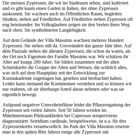
Die meisten Zypressen, die wir im Stadtraum sehen, sind kultiviert
und es gibt kaum einen Garten in Italien, der ohne Zypressen
auskommt. Sie wachsen auch im Öffentlichen Raum, begleiten
Straßen, stehen auf Friedhöfen. Auf Friedhöfen stehen Zypressen oft
eng beieinander. Im Volksglauben zeigen sie den Seelen ihren Weg
nach oben. Sie symbolisieren Langlebigkeit.
Auf dem Gelände der Villa Massimo wachsen mehrere Hundert
Zypressen. Sie stehen still da. Unverändert das ganze Jahr über. Auf
dem Piazzale stehen die ältesten Zypressen, die schon da waren, als
der Ort noch Eigentum der Familie Massimo war. Wir schätzen ihr
Alter auf knapp 200 Jahre. Sie bilden zusammen mit der alten
Schirmkiefer die Gruppe der Alten und Weisen, die wirklich alles,
was sich auf dem Hauptplatz seit der Entwicklung zur
Kunstakademie zugetragen hat, gesehen und beobachtet haben.
Leider kann niemand die Kommentare verstehen und so können wir
nur erahnen, ob sie überhaupt Anteil daran nehmen oder was sie
eigentlich bewegt.
Aufgrund negativer Umwelteinflüsse leidet die Pflanzengattung der
Zypressen seit vielen Jahren. Seit 50 Jahren werden im
Mittelmeerraum Pilzkrankheiten bei Cupressus sempervirens
diagnostiziert. Seiridium cardinale, beispielsweise, ist u.a. für den
Zypressenkrebs verantwortlich. Im Park der Villa Massimo ersetzte
man in den späten 80er Jahren einige alte Zypressen mit