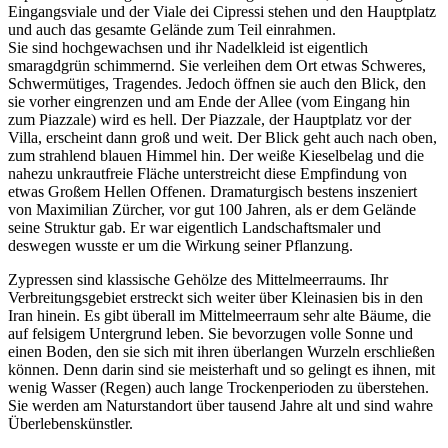
Eingangsviale und der Viale dei Cipressi stehen und den Hauptplatz
und auch das gesamte Gelände zum Teil einrahmen.
Sie sind hochgewachsen und ihr Nadelkleid ist eigentlich
smaragdgrün schimmernd. Sie verleihen dem Ort etwas Schweres,
Schwermütiges, Tragendes. Jedoch öffnen sie auch den Blick, den
sie vorher eingrenzen und am Ende der Allee (vom Eingang hin
zum Piazzale) wird es hell. Der Piazzale, der Hauptplatz vor der
Villa, erscheint dann groß und weit. Der Blick geht auch nach oben,
zum strahlend blauen Himmel hin. Der weiße Kieselbelag und die
nahezu unkrautfreie Fläche unterstreicht diese Empfindung von
etwas Großem Hellen Offenen. Dramaturgisch bestens inszeniert
von Maximilian Zürcher, vor gut 100 Jahren, als er dem Gelände
seine Struktur gab. Er war eigentlich Landschaftsmaler und
deswegen wusste er um die Wirkung seiner Pflanzung.
Zypressen sind klassische Gehölze des Mittelmeerraums. Ihr
Verbreitungsgebiet erstreckt sich weiter über Kleinasien bis in den
Iran hinein. Es gibt überall im Mittelmeerraum sehr alte Bäume, die
auf felsigem Untergrund leben. Sie bevorzugen volle Sonne und
einen Boden, den sie sich mit ihren überlangen Wurzeln erschließen
können. Denn darin sind sie meisterhaft und so gelingt es ihnen, mit
wenig Wasser (Regen) auch lange Trockenperioden zu überstehen.
Sie werden am Naturstandort über tausend Jahre alt und sind wahre
Überlebenskünstler.