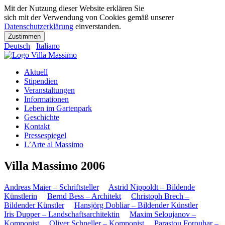
Mit der Nutzung dieser Website erklären Sie
sich mit der Verwendung von Cookies gemäß unserer
Datenschutzerklärung
einverstanden.
Zustimmen
Deutsch
Italiano
Aktuell
Stipendien
Veranstaltungen
Informationen
Leben im Gartenpark
Geschichte
Kontakt
Pressespiegel
L’Arte al Massimo
Villa Massimo 2006
Andreas Maier – Schriftsteller
Astrid Nippoldt – Bildende
Künstlerin
Bernd Bess – Architekt
Christoph Brech –
Bildender Künstler
Hansjörg Dobliar – Bildender Künstler
Iris Dupper – Landschaftsarchitektin
Maxim Seloujanov –
Komponist
Oliver Schneller – Komponist
Parastou Forouhar –