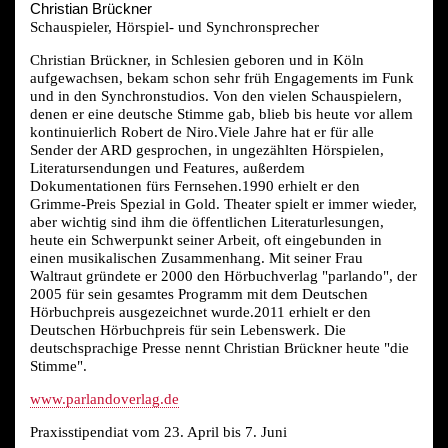
Christian Brückner
Schauspieler, Hörspiel- und Synchronsprecher
Christian Brückner, in Schlesien geboren und in Köln
aufgewachsen, bekam schon sehr früh Engagements im Funk
und in den Synchronstudios. Von den vielen Schauspielern,
denen er eine deutsche Stimme gab, blieb bis heute vor allem
kontinuierlich Robert de Niro.Viele Jahre hat er für alle
Sender der ARD gesprochen, in ungezählten Hörspielen,
Literatursendungen und Features, außerdem
Dokumentationen fürs Fernsehen.1990 erhielt er den
Grimme-Preis Spezial in Gold. Theater spielt er immer wieder,
aber wichtig sind ihm die öffentlichen Literaturlesungen,
heute ein Schwerpunkt seiner Arbeit, oft eingebunden in
einen musikalischen Zusammenhang. Mit seiner Frau
Waltraut gründete er 2000 den Hörbuchverlag "parlando", der
2005 für sein gesamtes Programm mit dem Deutschen
Hörbuchpreis ausgezeichnet wurde.2011 erhielt er den
Deutschen Hörbuchpreis für sein Lebenswerk. Die
deutschsprachige Presse nennt Christian Brückner heute "die
Stimme".
www.parlandoverlag.de
Praxisstipendiat vom 23. April bis 7. Juni