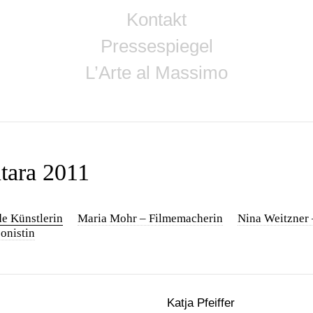
Kontakt
Pressespiegel
L’Arte al Massimo
ntara 2011
de Künstlerin
Maria Mohr – Filmemacherin
Nina Weitzner 
onistin
Katja Pfeiffer