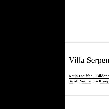
Villa Serpe
Katja Pfeiffer – Bilden
Sarah Nemtsov – Komp