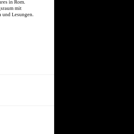
hres in Rom.
gsraum mit
n und Lesungen.