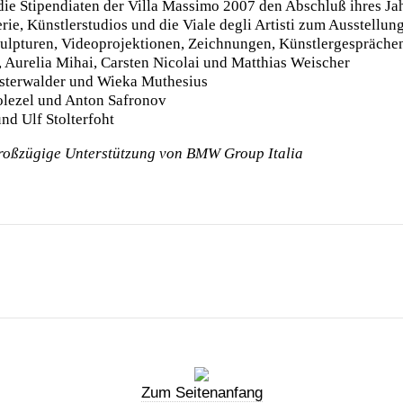
n die Stipendiaten der Villa Massimo 2007 den Abschluß ihres Ja
e, Künstlerstudios und die Viale degli Artisti zum Ausstellun
kulpturen, Videoprojektionen, Zeichnungen, Künstlergespräche
 Aurelia Mihai, Carsten Nicolai und Matthias Weischer
sterwalder und Wieka Muthesius
olezel und Anton Safronov
nd Ulf Stolterfoht
großzügige Unterstützung von BMW Group Italia
Zum Seitenanfang