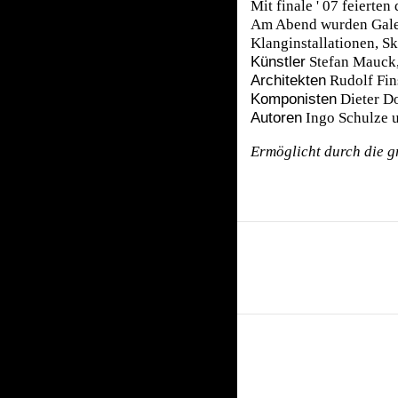
Mit finale ' 07 feierte
Am Abend wurden Galeri
Klanginstallationen, S
Künstler
Stefan Mauck,
Architekten
Rudolf Fin
Komponisten
Dieter D
Autoren
Ingo Schulze u
Ermöglicht durch die 