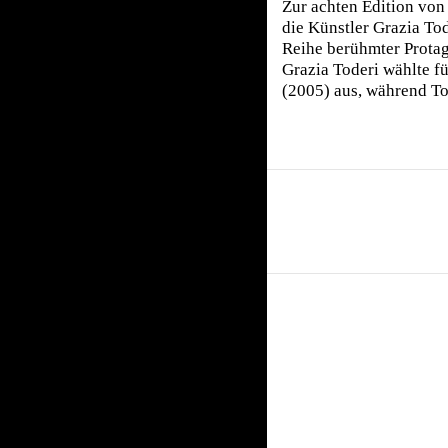
Zur achten Edition von
die Künstler Grazia To
Reihe berühmter Protag
Grazia Toderi wählte fü
(2005) aus, während To