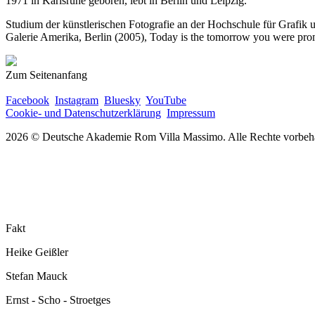
1971 in Karlsruhe geboren, lebt in Berlin und Leipzig.
Studium der künstlerischen Fotografie an der Hochschule für Grafik u
Galerie Amerika, Berlin (2005), Today is the tomorrow you were promi
Zum Seitenanfang
Facebook
Instagram
Bluesky
YouTube
Cookie- und Datenschutzerklärung
Impressum
2026 © Deutsche Akademie Rom Villa Massimo. Alle Rechte vorbeha
Fakt
Heike Geißler
Stefan Mauck
Ernst - Scho - Stroetges