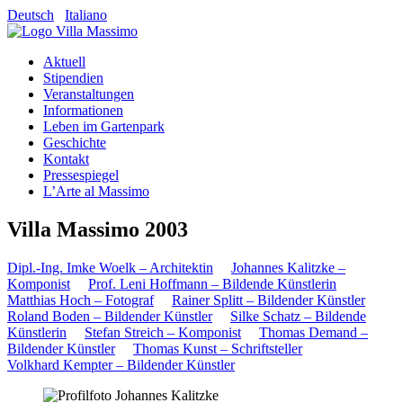
Deutsch
Italiano
Aktuell
Stipendien
Veranstaltungen
Informationen
Leben im Gartenpark
Geschichte
Kontakt
Pressespiegel
L’Arte al Massimo
Villa Massimo 2003
Dipl.-Ing. Imke Woelk – Architektin
Johannes Kalitzke –
Komponist
Prof. Leni Hoffmann – Bildende Künstlerin
Matthias Hoch – Fotograf
Rainer Splitt – Bildender Künstler
Roland Boden – Bildender Künstler
Silke Schatz – Bildende
Künstlerin
Stefan Streich – Komponist
Thomas Demand –
Bildender Künstler
Thomas Kunst – Schriftsteller
Volkhard Kempter – Bildender Künstler