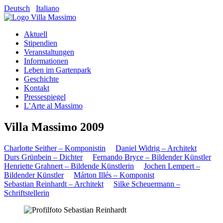
Deutsch
Italiano
Aktuell
Stipendien
Veranstaltungen
Informationen
Leben im Gartenpark
Geschichte
Kontakt
Pressespiegel
L’Arte al Massimo
Villa Massimo 2009
Charlotte Seither – Komponistin
Daniel Widrig – Architekt
Durs Grünbein – Dichter
Fernando Bryce – Bildender Künstler
Henriette Grahnert – Bildende Künstlerin
Jochen Lempert –
Bildender Künstler
Márton Illés – Komponist
Sebastian Reinhardt – Architekt
Silke Scheuermann –
Schriftstellerin