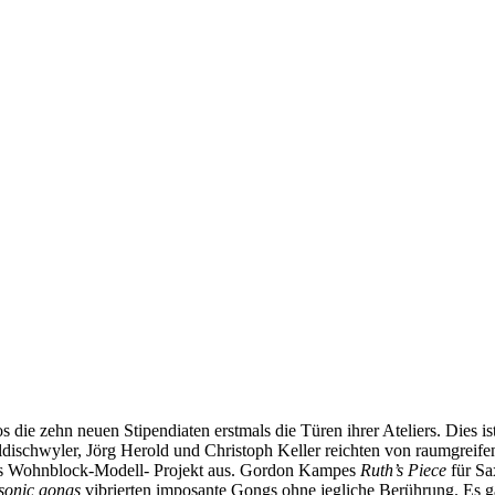
die zehn neuen Stipendiaten erstmals die Türen ihrer Ateliers. Dies is
ischwyler, Jörg Herold und Christoph Keller reichten von raumgreifend
gstes Wohnblock-Modell- Projekt aus. Gordon Kampes
Ruth’s Piece
für Sa
sonic gongs
vibrierten imposante Gongs ohne jegliche Berührung. Es 