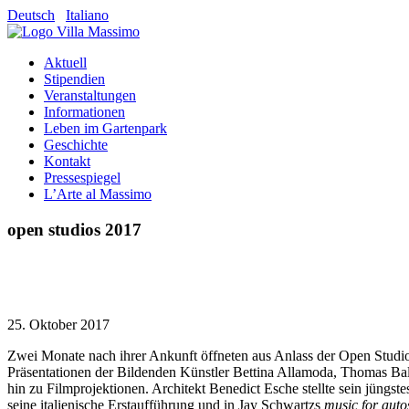
Deutsch
Italiano
Aktuell
Stipendien
Veranstaltungen
Informationen
Leben im Gartenpark
Geschichte
Kontakt
Pressespiegel
L’Arte al Massimo
open studios 2017
25. Oktober 2017
Zwei Monate nach ihrer Ankunft öffneten aus Anlass der Open Studios 
Präsentationen der Bildenden Künstler Bettina Allamoda, Thomas Bald
hin zu Filmprojektionen. Architekt Benedict Esche stellte sein jün
seine italienische Erstaufführung und in Jay Schwartzs
music for auto