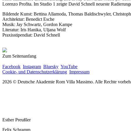
Lorenzo Profita. Im Studio 1 zeigte David Schnell neueste Radierun
Bildende Kunst: Bettina Allamoda, Thomas Baldischwyler, Christoph 
Architektur: Benedict Esche
Musik: Jay Schwartz, Gordon Kampe
Literatur: Iris Hanika, Uljana Wolf
Praxisstipendiat: David Schnell
Zum Seitenanfang
Facebook
Instagram
Bluesky
YouTube
Cookie- und Datenschutzerklärung
Impressum
2026 © Deutsche Akademie Rom Villa Massimo. Alle Rechte vorbeha
Esther Preußler
Felix Schramm