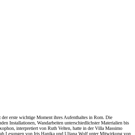
t der erste wichtige Moment ihres Aufenthaltes in Rom. Die
en Installationen, Wandarbeiten unterschiedlichster Materialien bis
xophon, interpretiert von Ruth Velten, hatte in der Villa Massimo
gab Lesungen von Iris Hanika und Uljana Wolf unter Mitwirkung von