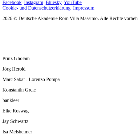
Facebook
Instagram
Bluesky
YouTube
Cookie- und Datenschutzerklärung
Impressum
2026 © Deutsche Akademie Rom Villa Massimo. Alle Rechte vorbeha
Prinz Gholam
Jörg Herold
Marc Sabat - Lorenzo Pompa
Konstantin Grcic
bankleer
Eike Roswag
Jay Schwartz
Isa Melsheimer