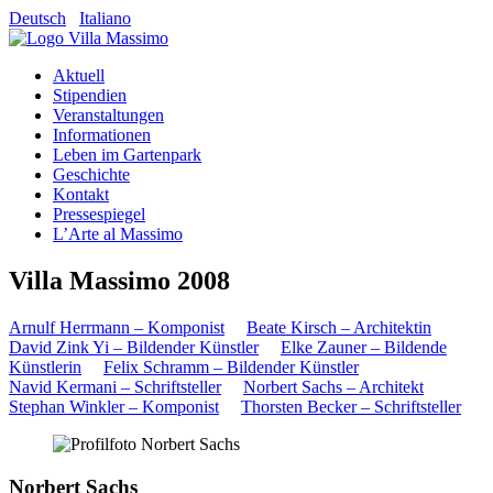
Deutsch
Italiano
Aktuell
Stipendien
Veranstaltungen
Informationen
Leben im Gartenpark
Geschichte
Kontakt
Pressespiegel
L’Arte al Massimo
Villa Massimo 2008
Arnulf Herrmann – Komponist
Beate Kirsch – Architektin
David Zink Yi – Bildender Künstler
Elke Zauner – Bildende
Künstlerin
Felix Schramm – Bildender Künstler
Navid Kermani – Schriftsteller
Norbert Sachs – Architekt
Stephan Winkler – Komponist
Thorsten Becker – Schriftsteller
Norbert Sachs