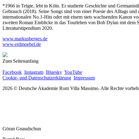
*1966 in Telgte, lebt in Köln. Er studierte Geschichte und Germanis
Gebrauch (2018). Seine Songs sind von einer Poesie des Alltags und
internationalen No.1-Hits oder mit einem stets wachsenden Kanon von
zweiten Roman Einblicke in das Tourleben von Bob Dylan mit dem Sch
Literaturstipendium 2020.
www.markusberges.de
www.erdmoebel.de
Zum Seitenanfang
Facebook
Instagram
Bluesky
YouTube
Cookie- und Datenschutzerklärung
Impressum
2026 © Deutsche Akademie Rom Villa Massimo. Alle Rechte vorbeha
Göran Gnaudschun