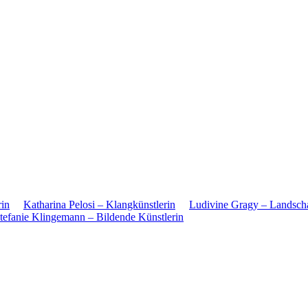
rin
Katharina Pelosi – Klangkünstlerin
Ludivine Gragy – Landschaf
tefanie Klingemann – Bildende Künstlerin