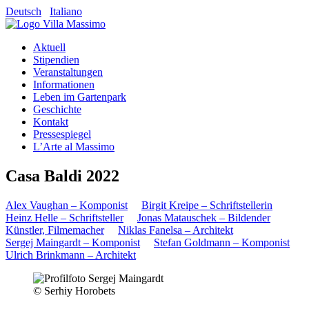
Deutsch
Italiano
Aktuell
Stipendien
Veranstaltungen
Informationen
Leben im Gartenpark
Geschichte
Kontakt
Pressespiegel
L’Arte al Massimo
Casa Baldi 2022
Alex Vaughan – Komponist
Birgit Kreipe – Schriftstellerin
Heinz Helle – Schriftsteller
Jonas Matauschek – Bildender
Künstler, Filmemacher
Niklas Fanelsa – Architekt
Sergej Maingardt – Komponist
Stefan Goldmann – Komponist
Ulrich Brinkmann – Architekt
© Serhiy Horobets